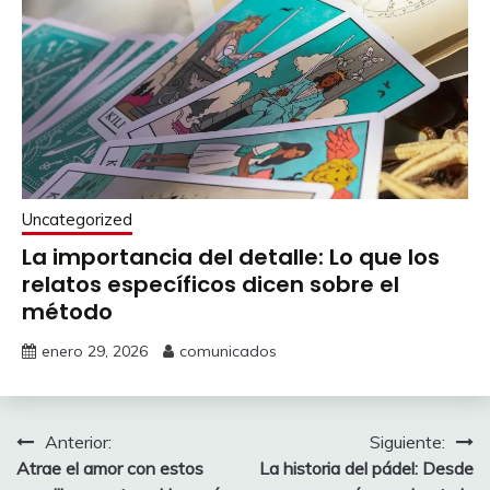
Uncategorized
La importancia del detalle: Lo que los
relatos específicos dicen sobre el
método
enero 29, 2026
comunicados
Navegación
Anterior:
Siguiente:
Atrae el amor con estos
La historia del pádel: Desde
de