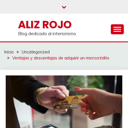
Saltar
al
contenido
ALIZ ROJO
Blog dedicado al interiorismo
Inicio
Uncategorized
Ventajas y desventajas de adquirir un microcrédito