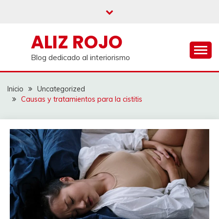
Saltar
al
contenido
ALIZ ROJO
Blog dedicado al interiorismo
Inicio
Uncategorized
Causas y tratamientos para la cistitis